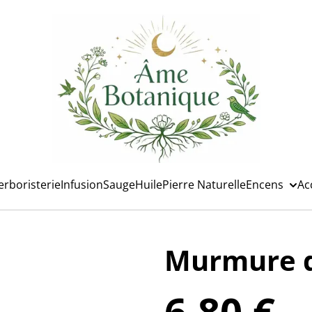
erboristerie
Infusion
Sauge
Huile
Pierre Naturelle
Encens
Ac
Murmure du
6,80 €