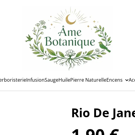
erboristerie
Infusion
Sauge
Huile
Pierre Naturelle
Encens
Ac
Rio De Jan
1,90 €