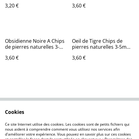
15mm 100g
3,20 €
3,60 €
Obsidienne Noire A Chips
Oeil de Tigre Chips de
de pierres naturelles 3-
pierres naturelles 3-5mm
5mm 100g
100g
3,60 €
3,60 €
Cookies
Contactez-nous
Conditions
Politique de
Politique de cookies
Ce site Internet utilise des cookies. Les cookies sont de petits fichiers qui
confidentialité
nous aident à comprendre comment vous utilisez nos services afin
d'améliorer votre expérience. Vous pouvez en savoir plus sur ces cookies